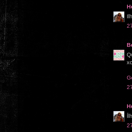
H
Il
2
B
Qu
x
Go
2
H
Íl
2