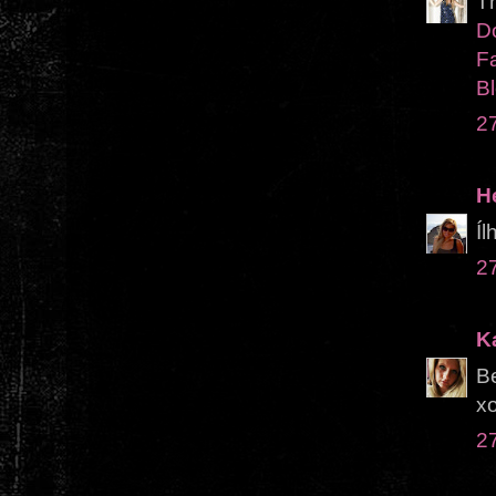
Th
D
F
Bl
2
H
Íl
2
K
Be
x
2