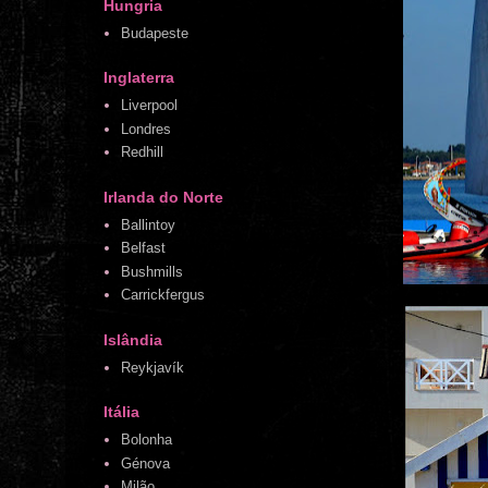
Hungria
Budapeste
Inglaterra
Liverpool
Londres
Redhill
Irlanda do Norte
Ballintoy
Belfast
Bushmills
Carrickfergus
Islândia
Reykjavík
Itália
Bolonha
Génova
Milão