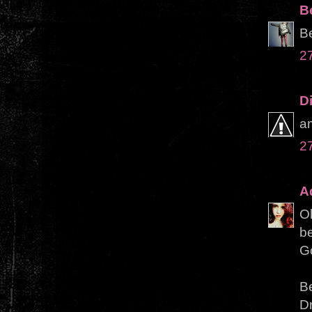
B
Be
2
D
am
2
Ad
Ol
be
Go
Be
Dr