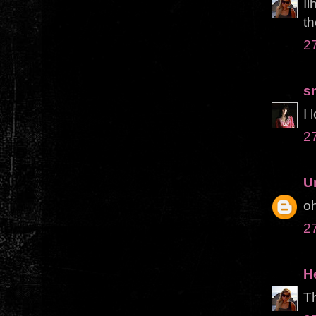
Ìl
th
2
s
I 
2
U
o
2
H
Th