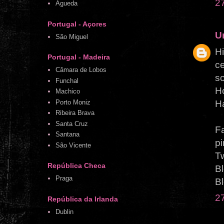
2
Águeda
Portugal - Açores
U
São Miguel
Hi
Portugal - Madeira
ce
Câmara de Lobos
s
Funchal
H
Machico
H
Porto Moniz
Ribeira Brava
Santa Cruz
F
Santana
p
São Vicente
Tw
República Checa
Bl
Praga
Bl
2
República da Irlanda
Dublin