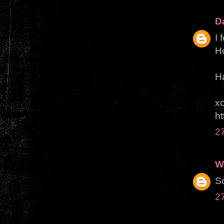
D
I 
H
Ha
x
ht
2
W
So
2