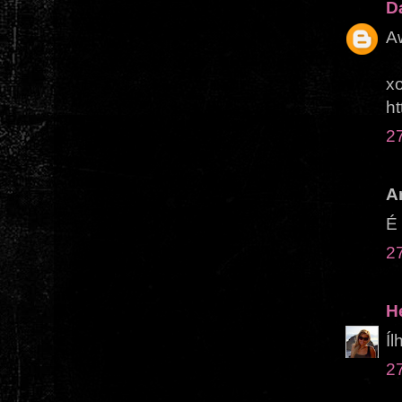
D
A
x
ht
2
A
É 
2
H
Íl
2