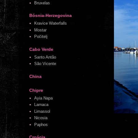
Bruxelas
Bósnia-Herzegovina
Kravice Waterfalls
Mostar
Počitelj
Cabo Verde
Santo Antão
São Vicente
China
Chipre
Ayia Napa
Larnaca
Limassol
Nicosia
Paphos
Croácia