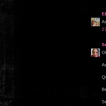
E
Am
2
S
O
Ac
Qu
Be
S