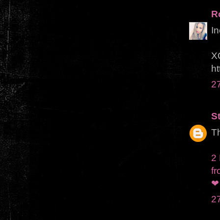
R
In
X
ht
2
S
Th
2 
fr
❤
2