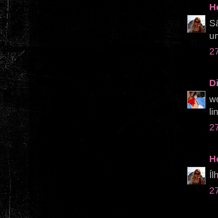
H
S
um
2
D
wo
li
2
H
Íl
2