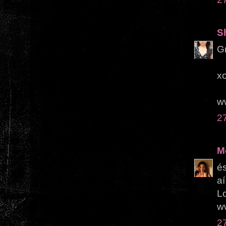
S
Gr
xo
w
2
M
é
a
L
w
2