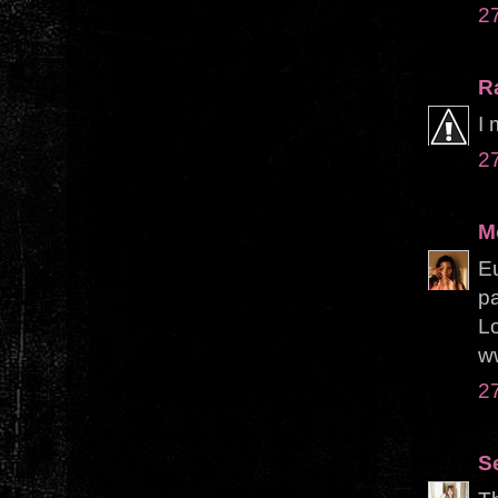
2
R
I 
2
M
E
pa
L
w
2
S