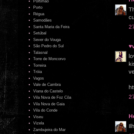
Portimão
Porto
Th
Régua
cu
Samodães
2
Santa Maria da Feira
Setúbal
Sever do Vouga
♥
São Pedro do Sul
Talasnal
lo
Torre de Moncorvo
ki
Torreira
v
Tróia
Vagos
Vale de Cambra
ht
Viana do Castelo
2
Vila Nova de Foz Côa
Vila Nova de Gaia
Vila do Conde
H
Viseu
Vizela
Il
Zambujeira do Mar