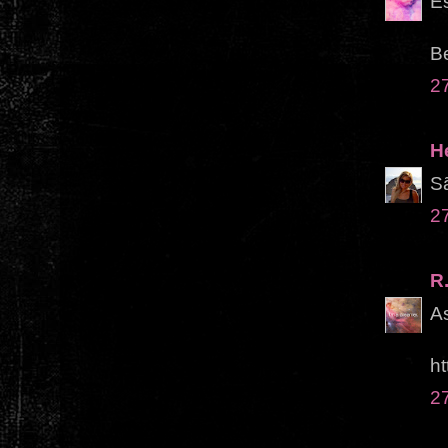
Es
Be
2
H
S
2
R
As
ht
2