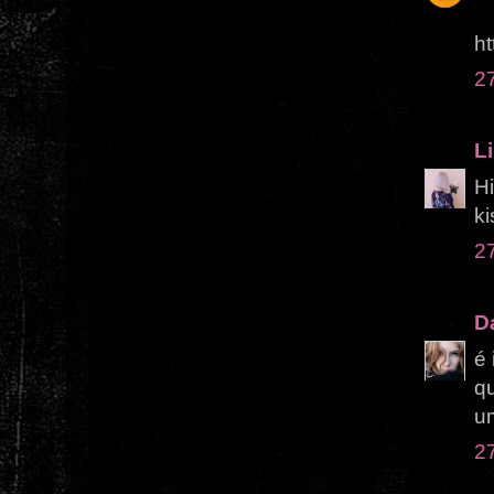
ht
2
Li
Hi
ki
2
D
é 
qu
um
2