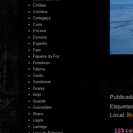
Cinfães
Coimbra
Cortegaça
Curia
Ericeira
Esmoriz
Espinho
Faro
Figueira da Foz
Furadouro
Fátima
Gerês
Gondomar
Granja
Grijó
Publicad
Guarda
Etiqueta
Guimarães
Ilhavo
Local:
Íl
Lagos
Lamego
123 co
Leça da Palmeira