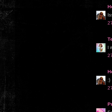
H
Is
2
Te
I 
2
H
:)
2
Pr