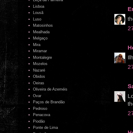
Lisboa
E
Lousã
th
Luso
Matosinhos
2
Mealhada
Melgaço
Mira
H
Miramar
Il
Montalegre
Mozelos
2
Nazaré
Obidos
Oeiras
S
Oliveira de Azeméis
Lo
Ovar
Paços de Brandão
th
Pedroso
2
Penacova
Piodão
Ponte de Lima
H