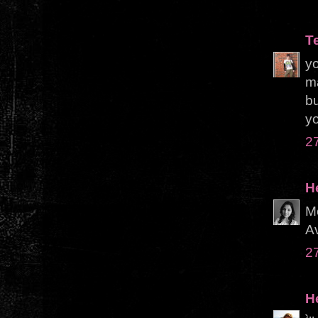
T
yo
ma
bu
y
2
H
M
Av
2
H