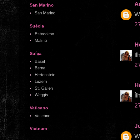
A
San Marino
San Marino
Wo
2
Suécia
Estocolmo
Malmö
H
Suíça
Il
Basel
2
Berna
Hertenstein
Luzern
H
St. Gallen
Íl
Weggis
2
Vaticano
Vaticano
J
Vietnam
Wo