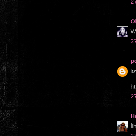
2
O
Wo
2
po
lo
ht
2
H
Íl
2