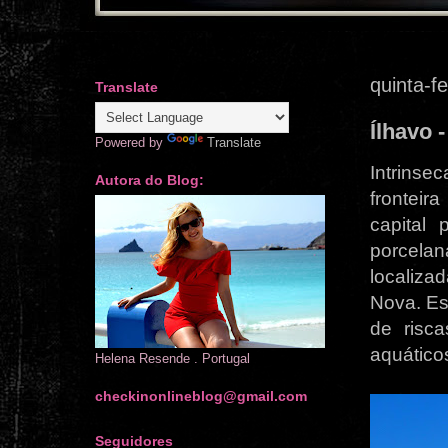
quinta-f
Translate
Ílhavo 
Powered by
Translate
Intrinse
Autora do Blog:
frontei
capital 
porcelan
localiza
Nova. Es
de risc
aquático
Helena Resende . Portugal
checkinonlineblog@gmail.com
Seguidores