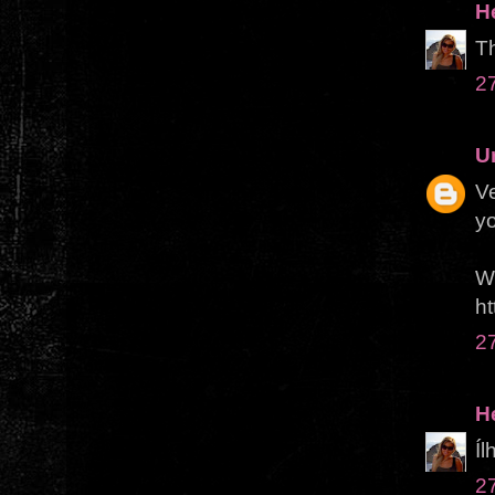
H
Th
2
U
Ve
yo
W
ht
2
H
Íl
2