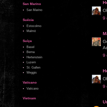
H
San Marino
Ob
San Marino
9
Suécia
Estocolmo
Malmö
M
Suíça
G
Ad
Basel
Berna
9
Hertenstein
Luzern
St. Gallen
H
Weggis
Ob
Vaticano
9
Vaticano
Vietnam
U