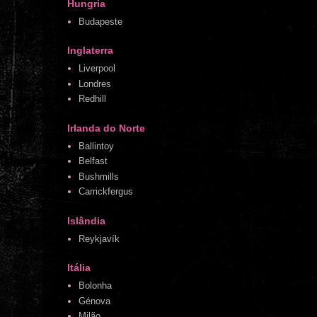
Hungria
Budapeste
Inglaterra
Liverpool
Londres
Redhill
Irlanda do Norte
Ballintoy
Belfast
Bushmills
Carrickfergus
Islândia
Reykjavík
Itália
Bolonha
Génova
Milão