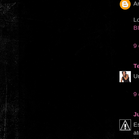
A
L
B
9
T
Um
9
J
Es
a