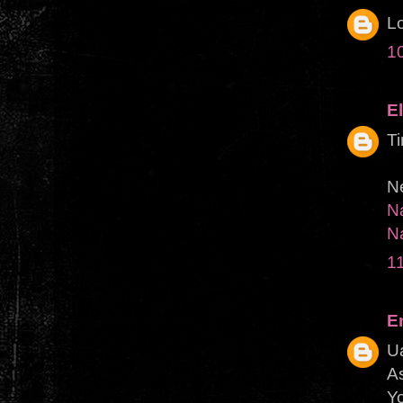
Lo
1
El
T
Ne
N
N
1
E
Ua
A
Yo