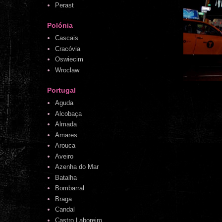
Perast
Polónia
Cascais
Cracóvia
Oswiecim
Wroclaw
Portugal
Aguda
Alcobaça
Almada
Amares
Arouca
Aveiro
Azenha do Mar
Batalha
Bombarral
Braga
Candal
Castro Laboreiro