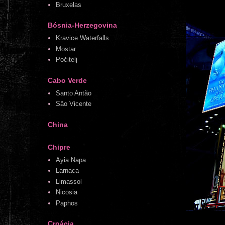
Bruxelas
Bósnia-Herzegovina
Kravice Waterfalls
Mostar
Počitelj
Cabo Verde
Santo Antão
São Vicente
China
Chipre
Ayia Napa
Larnaca
Limassol
Nicosia
Paphos
Croácia