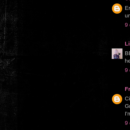
Er
um
9
Li
BE
he
9
F
Ci
Gr
I'
9