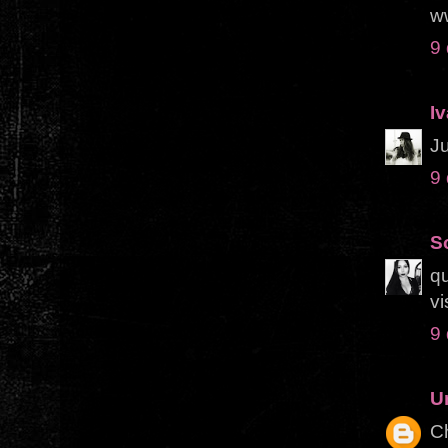
w
9
I
Ju
9
S
qu
vi
9
U
Ch