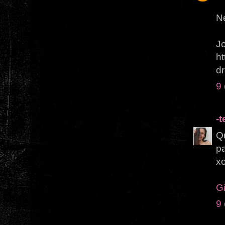
Ne
J
h
d
9
-
Q
pa
x
G
9