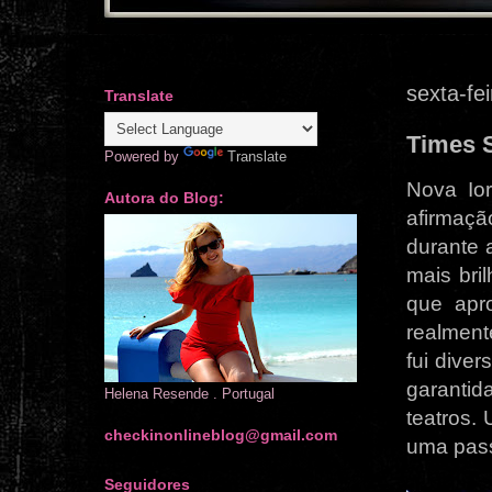
sexta-fe
Translate
Times 
Powered by
Translate
Nova Io
Autora do Blog:
afirmaçã
durante 
mais bri
que apro
realment
fui dive
garantid
Helena Resende . Portugal
teatros.
checkinonlineblog@gmail.com
uma pass
Seguidores