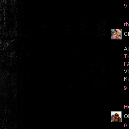
9
th
Ch
Al
T
F
Vi
K
9
H
Ob
9