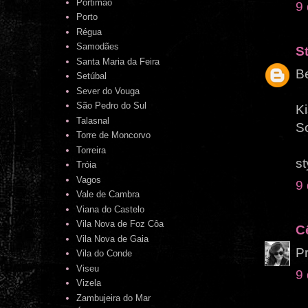
Portimão
9
Porto
Régua
Samodães
St
Santa Maria da Feira
Be
Setúbal
Sever do Vouga
São Pedro do Sul
Ki
Talasnal
So
Torre de Moncorvo
Torreira
st
Tróia
Vagos
9
Vale de Cambra
Viana do Castelo
Vila Nova de Foz Côa
C
Vila Nova de Gaia
Pr
Vila do Conde
Viseu
9
Vizela
Zambujeira do Mar