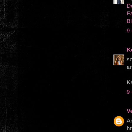
D
F
Bl
9
K
so
an
K
9
V
Am
ht