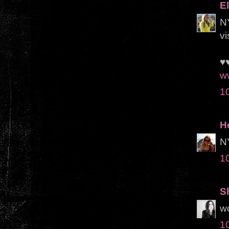
E
NY
vis
♥♥
w
1
H
NY
1
S
w
1