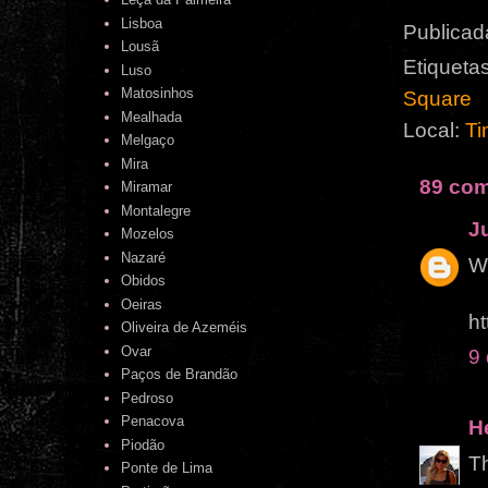
Lisboa
Publicad
Lousã
Etiqueta
Luso
Matosinhos
Square
Mealhada
Local:
Ti
Melgaço
Mira
89 com
Miramar
Montalegre
J
Mozelos
Nazaré
Wo
Obidos
Oeiras
ht
Oliveira de Azeméis
Ovar
9
Paços de Brandão
Pedroso
Penacova
H
Piodão
Th
Ponte de Lima