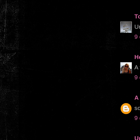
T
Um
9
H
A 
9
A 
so
9
U