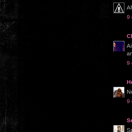
A
9
C
Ai
an
9
H
No
9
S
Sp