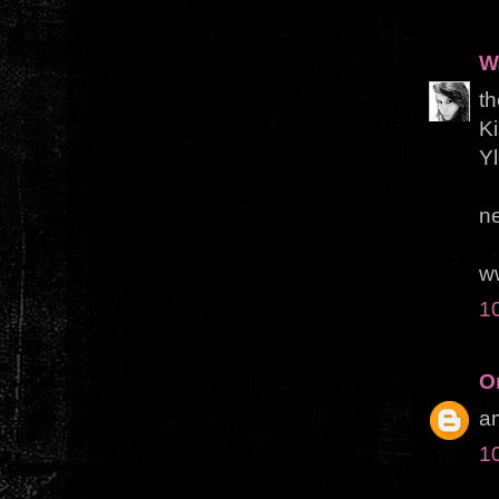
Wa
th
K
Yl
n
ww
1
O
a
1