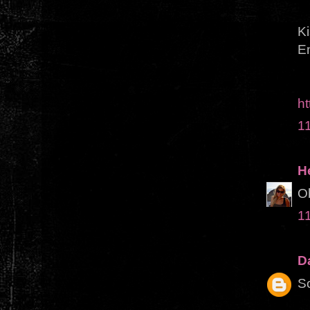
Ki
E
ht
1
H
Ob
1
D
S