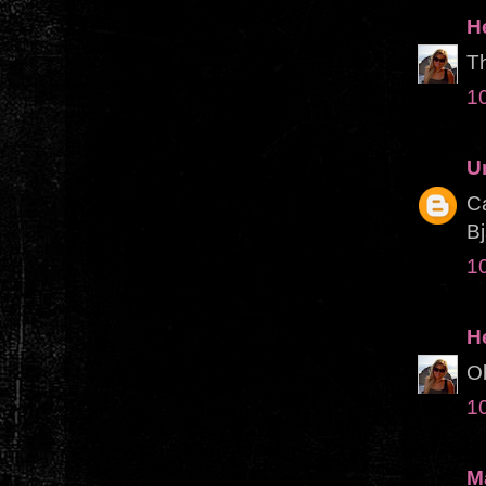
H
Th
1
U
Ca
Bj
1
H
Ob
1
M