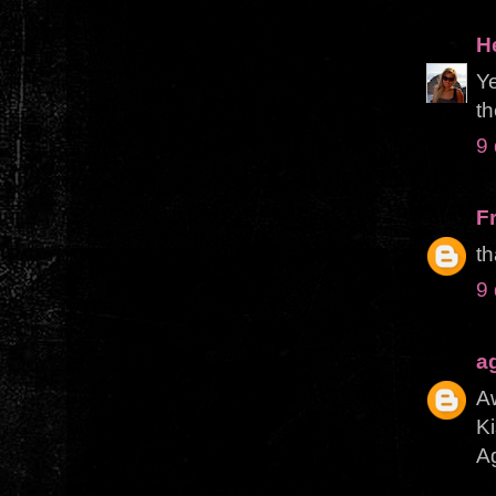
H
Ye
th
9
F
th
9
a
A
K
A