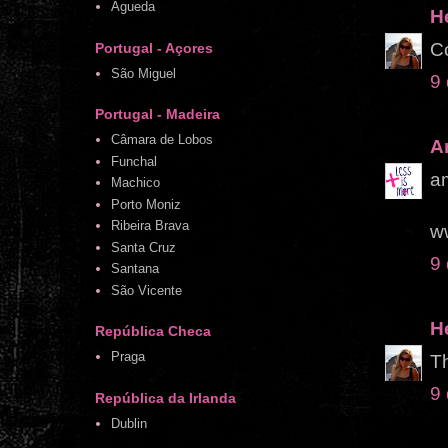
Águeda
H
Co
Portugal - Açores
São Miguel
9
Portugal - Madeira
Câmara de Lobos
A
Funchal
am
Machico
Porto Moniz
Ribeira Brava
w
Santa Cruz
9
Santana
São Vicente
H
República Checa
Praga
Th
9
República da Irlanda
Dublin