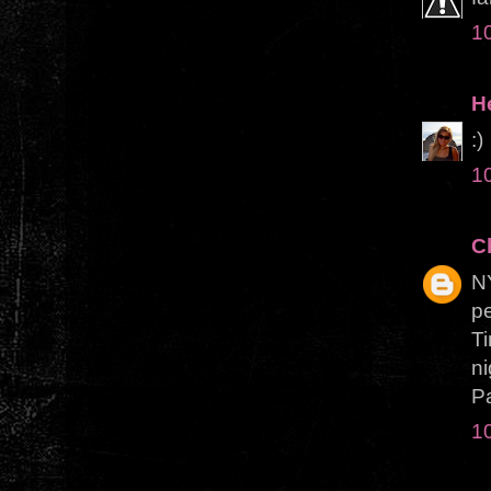
1
H
:)
1
C
NY
pe
Ti
n
P
1