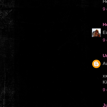
H
9
H
E
9
U
A
xx
Ki
9
J