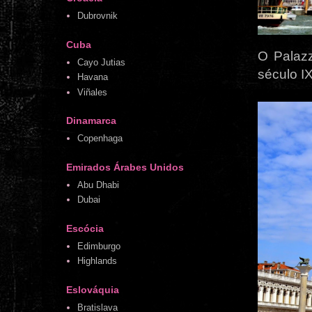
Dubrovnik
Cuba
O Palazz
Cayo Jutias
século I
Havana
Viñales
Dinamarca
Copenhaga
Emirados Árabes Unidos
Abu Dhabi
Dubai
Escócia
Edimburgo
Highlands
Eslováquia
Bratislava