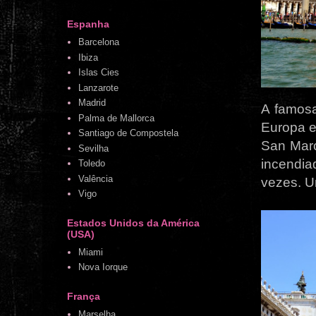
Espanha
Barcelona
Ibiza
Islas Cies
Lanzarote
Madrid
A famosa
Palma de Mallorca
Europa e 
Santiago de Compostela
San Marc
Sevilha
incendia
Toledo
Valência
vezes. U
Vigo
Estados Unidos da América
(USA)
Miami
Nova Iorque
França
Marselha