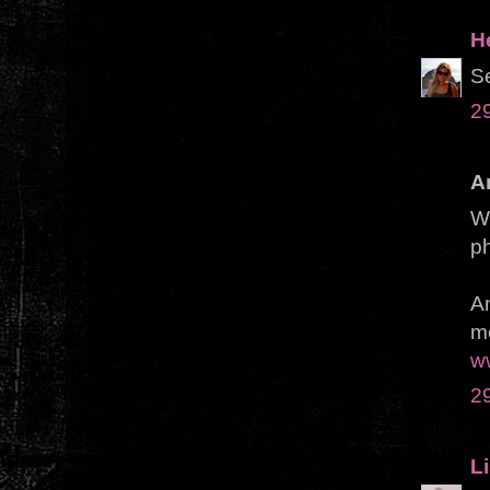
H
S
2
A
Wh
ph
A
me
w
2
Li