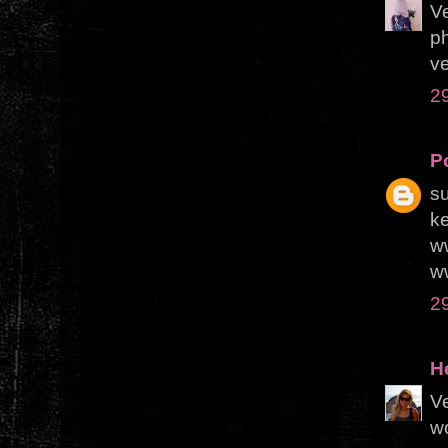
Ve
ph
ve
2
Po
su
ke
w
w
2
H
Ve
wo