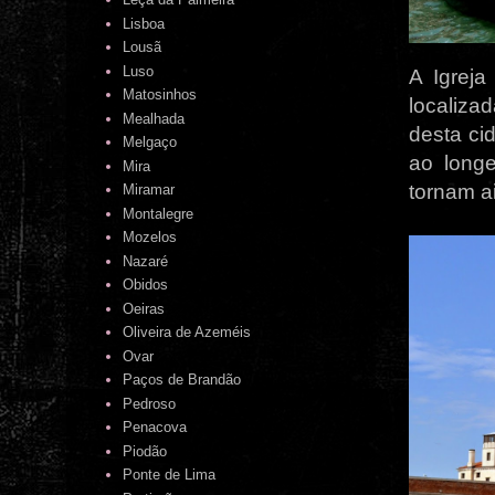
Lisboa
Lousã
Luso
A Igreja
Matosinhos
localiza
Mealhada
desta ci
Melgaço
ao long
Mira
tornam a
Miramar
Montalegre
Mozelos
Nazaré
Obidos
Oeiras
Oliveira de Azeméis
Ovar
Paços de Brandão
Pedroso
Penacova
Piodão
Ponte de Lima