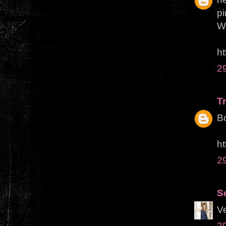
pi
Wo
h
2
T
Bo
ht
2
S
Ve
2