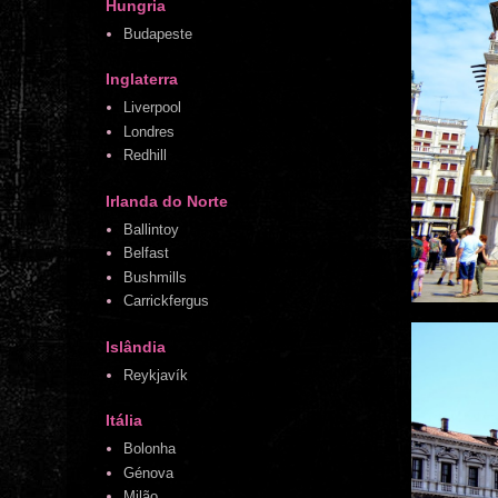
Hungria
Budapeste
Inglaterra
Liverpool
Londres
Redhill
Irlanda do Norte
Ballintoy
Belfast
Bushmills
Carrickfergus
Islândia
Reykjavík
Itália
Bolonha
Génova
Milão