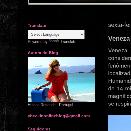
sexta-fe
Translate
Veneza
Powered by
Translate
Veneza
Autora do Blog:
conside
fenômen
localiza
Humanida
de 14 mi
magnífic
se respi
Helena Resende . Portugal
checkinonlineblog@gmail.com
Seguidores