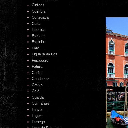
Cinfães
Coimbra
Cortegaça
Curia
Ericeira
Esmoriz
Espinho
Faro
Figueira da Foz
Furadouro
Fátima
Gerês
Gondomar
Granja
Grijó
Guarda
Guimarães
Ilhavo
Lagos
Lamego
Leça da Palmeira