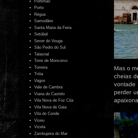
Portimão
Porto
Régua
Samodães
Santa Maria da Feira
Setúbal
Sever do Vouga
São Pedro do Sul
Talasnal
Torre de Moncorvo
Torreira
Mas o me
Tróia
cheias d
Vagos
vontade 
Vale de Cambra
perder 
Viana do Castelo
apaixona
Vila Nova de Foz Côa
Vila Nova de Gaia
Vila do Conde
Viseu
Vizela
Zambujeira do Mar