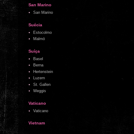
San Marino
San Marino
Suécia
Estocolmo
Malmö
Suíça
Basel
Berna
Hertenstein
Luzern
St. Gallen
Weggis
Vaticano
Vaticano
Vietnam