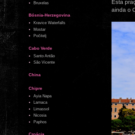
Esta pra
Bruxelas
ainda o 
Bósnia-Herzegovina
Kravice Waterfalls
Mostar
Počitelj
Cabo Verde
Santo Antão
São Vicente
China
Chipre
Ayia Napa
Larnaca
Limassol
Nicosia
Paphos
Croácia