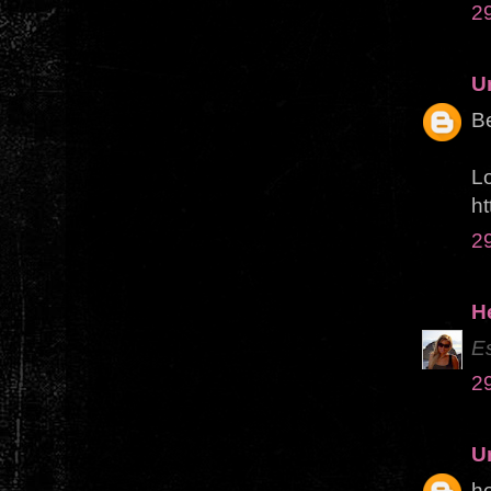
2
U
Be
L
ht
2
H
Es
2
U
he