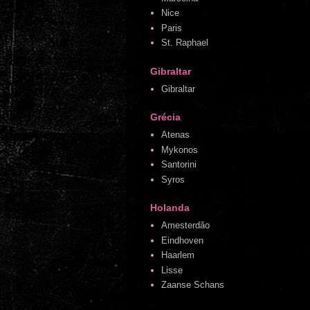
Nice
Paris
St. Raphael
Gibraltar
Gibraltar
Grécia
Atenas
Mykonos
Santorini
Syros
Holanda
Amesterdão
Eindhoven
Haarlem
Lisse
Zaanse Schans