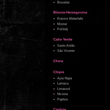
Bruxelas
Bósnia-Herzegovina
Kravice Waterfalls
Mostar
Počitelj
Cabo Verde
Santo Antão
São Vicente
China
Chipre
Ayia Napa
Larnaca
Limassol
Nicosia
Paphos
Croácia