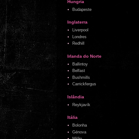
Hungria
Budapeste
Inglaterra
Liverpool
Londres
Redhill
Irlanda do Norte
Ballintoy
Belfast
Bushmills
Carrickfergus
Islândia
Reykjavík
Itália
Bolonha
Génova
Milão